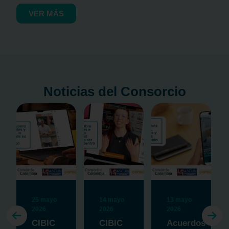
VER MÁS
Noticias del Consorcio
25 mayo
14 mayo
13 mayo
2026
2026
2026
io
CIBIC
CIBIC
Acuerdos