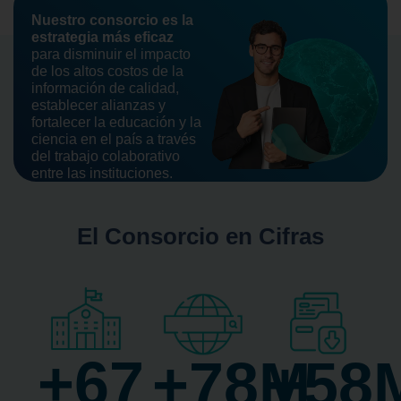
Nuestro consorcio es la
estrategia más eficaz
para disminuir el impacto
de los altos costos de la
información de calidad,
establecer alianzas y
fortalecer la educación y la
ciencia en el país a través
del trabajo colaborativo
entre las instituciones.
El Consorcio en Cifras
+
67
+
78
M
+
58