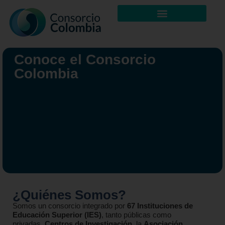
Conoce el Consorcio
Colombia
¿Quiénes Somos?
Somos un consorcio integrado por
67 Instituciones de
Educación Superior (IES)
, tanto públicas como
privadas,
Centros de Investigación
, la
Asociación