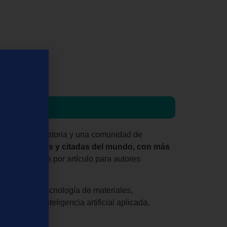
150 años de historia y una comunidad de
 más influyentes y citadas del mundo, con más
 de citaciones por artículo para autores
a, ciencia y tecnología de materiales,
ibilidad e inteligencia artificial aplicada,