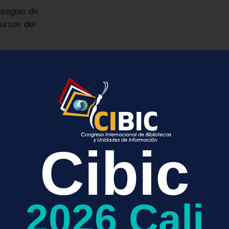
ategias de
ursos del
ipal sociedad científica y profesional del mundo, con más de 
Cibic
ACS Publications, edita algunas de las revistas científicas
del JCR,
y se posiciona como la editorial con el mayor promedio
entíficas, y va mucho más allá de la química.
Incluye ingenierí
2026 Cali
, salud, farmacia, agricultura, ciencias de los alimentos, sosten
 de alto impacto.