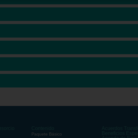
sorcio
Contenido
Acuerdos Transf
Beneficios Espe
Paquete Básico