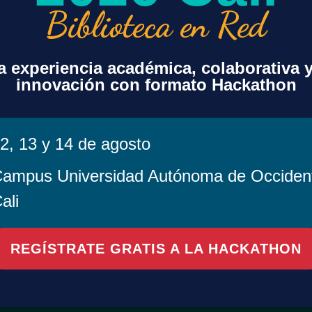
Biblioteca en Red
ran JACS, Chemical Reviews, ACS Central Science, ACS Omega 
s, nanotecnología, energía e ingenierías.
ón podrá leer y publicar de forma ilimitada y sin APC en más
 experiencia académica, colaborativa 
rnacional de su investigación.
innovación con formato Hackathon
2, 13 y 14 de agosto
ampus Universidad Autónoma de Occiden
ali
REGÍSTRATE GRATIS A LA HACKATHON