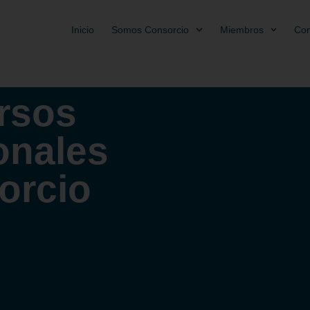
Inicio
Somos Consorcio
Miembros
Con
rsos
onales
orcio