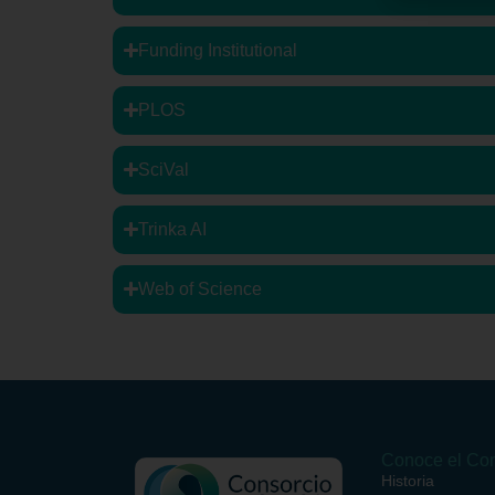
Funding Institutional
PLOS
SciVal
Trinka AI
Web of Science
Conoce el Con
Historia