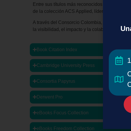
Entre sus títulos más reconocidos se encuent
de la colección ACS Applied, líder en materiale
A través del Consorcio Colombia,
su instituci
Una
la visibilidad, el impacto y la colaboración inte
Book Citation Index
1
Cambridge University Press
C
Consortia Papyrus
C
Derwent Pro
eBooks Focus Collection
eBooks Freedom Collection