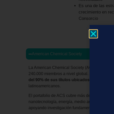
Es una de las estr
crecimiento en rec
Consorcio
American Chemical Society
La American Chemical Society (ACS) es la princ
240.000 miembros a nivel global.
A través de 
del 90% de sus títulos ubicados en Q1 y Q2 
latinoamericanos.
El portafolio de ACS cubre más de
20 áreas ci
nanotecnología, energía, medio ambiente, biología
apoyando investigación fundamental y aplicada