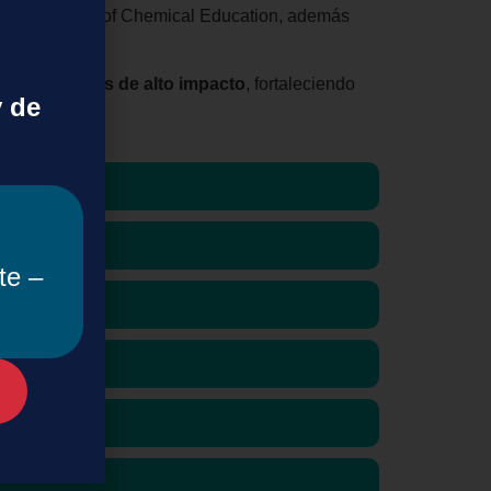
y el Journal of Chemical Education, además
 de 90 revistas de alto impacto
, fortaleciendo
y de
te –