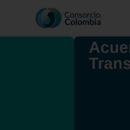
Acue
Tran