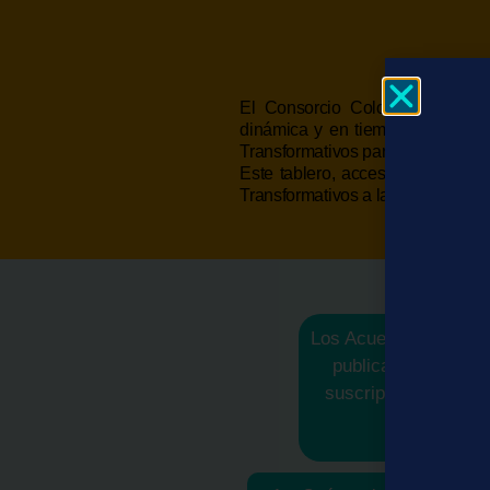
El Consorcio Colombia se comp
dinámica y en tiempo real que pe
Transformativos para ser publicad
Este tablero, accesible para tod
Transformativos a la fecha.
Los Acuerdos Transfor
publicación en acce
suscripción y publi