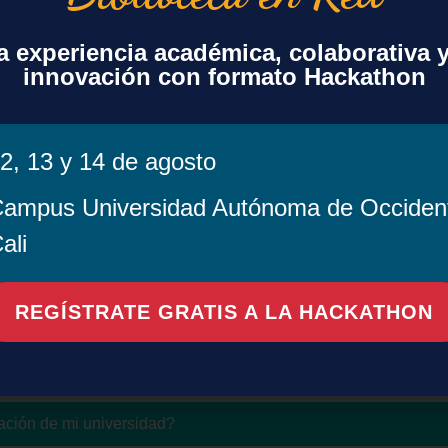
ransformativos?
 experiencia académica, colaborativa 
cio Colombia y editoriales científicas que permiten publica
innovación con formato Hackathon
os de publicación (APC).
este beneficio?
2, 13 y 14 de agosto
ampus Universidad Autónoma de Occiden
ueden beneficiarse?
ali
arte de los acuerdos?
REGÍSTRATE GRATIS A LA HACKATHON
tas editoriales están incluidas?
ara solicitar el beneficio?
ación de mi universidad?