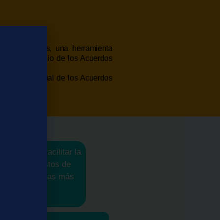
ansformativos, una herramienta
tado el beneficio de los Acuerdos
 el estado actual de los Acuerdos
lave para facilitar la
trolar los costos de
 a las preguntas más