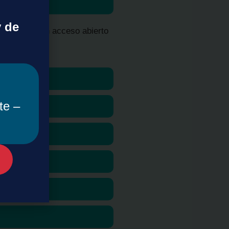
y de
r artículos en acceso abierto
te –