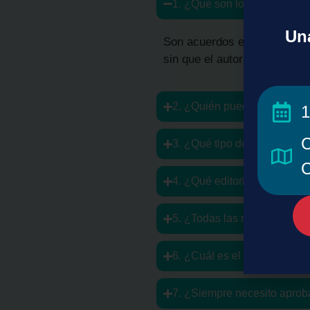
1. ¿Qué son los Acuerdos T
Una
Son acuerdos entre el Consor
sin que el autor pague cost
2. ¿Quién puede acceder a 
1
C
3. ¿Qué tipo de artículos p
C
4. ¿Qué editoriales hacen p
5. ¿Todas las revistas de es
6. ¿Cuál es el paso a paso p
7. ¿Siempre necesito aprob