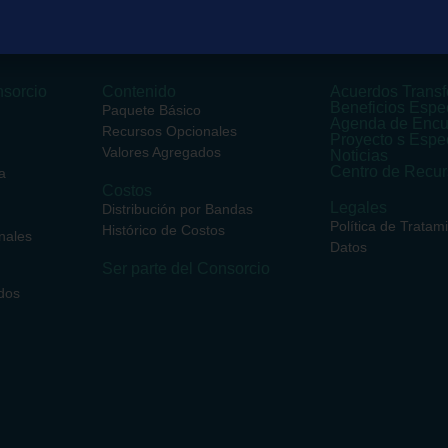
sorcio
Contenido
Acuerdos Transf
Beneficios Espe
Paquete Básico
Agenda de Encu
Recursos Opcionales
Proyecto s Espe
Valores Agregados
Noticias
Centro de Recu
a
Costos
Legales
Distribución por Bandas
Política de Tratam
Histórico de Costos
nales
Datos
Ser parte del Consorcio
dos