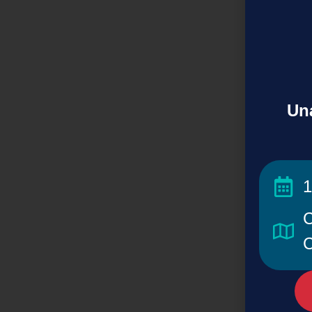
Una
1
C
C