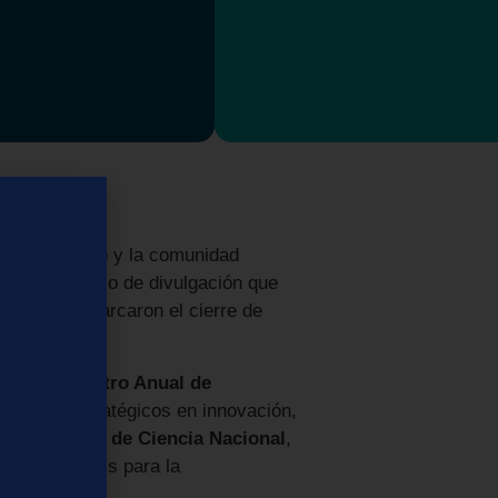
iones miembro y la comunidad
26
, un espacio de divulgación que
xiones que marcaron el cierre de
ativo.
s del
Encuentro Anual de
 avances estratégicos en innovación,
nto del
Portal de Ciencia Nacional
,
e alcance país para la