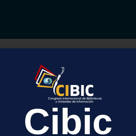
El Consorcio Colombia comparte con sus instituc
académica el
Boletín Informativo de enero de 20
recoge los principales avances, resultados y refle
2025 y el inicio de un nuevo año de trabajo colabor
Cibic
En esta edición, el boletín destaca los aprendizaje
Consorcios 2025 – Finanzas con Propósito
, los
gobernanza y sostenibilidad, así como el crecimie
que continúa consolidándose como una iniciativa d
democratización del conocimiento.