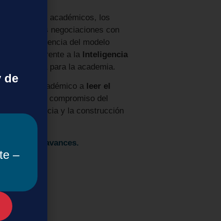
 los recursos académicos, los
balance de las negociaciones con
abilidad y eficiencia del modelo
l Consorcio frente a la
Inteligencia
e y equitativa para la academia.
y de
 ecosistema académico a
leer el
que refleja el compromiso del
la transparencia y la construcción
talle estos avances.
te –