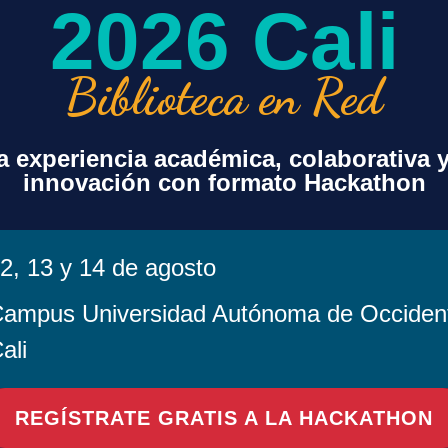
2026 Cali
Además, se presentan cifras clave sobre el uso de
resultados de los
Acuerdos Transformativos
, el 
Biblioteca en Red
editores, y un análisis financiero que refleja la est
consorcial. El boletín también aborda la postura de
Artificial
, desde una visión responsable, sostenibl
 experiencia académica, colaborativa 
Invitamos a todas las instituciones y actores del
innovación con formato Hackathon
Boletín Informativo – Enero 2026
, un documento 
Consorcio Colombia con el liderazgo colaborativo, 
de valor colectivo para el país.
2, 13 y 14 de agosto
Consulte el boletín completo y conozca en de
ampus Universidad Autónoma de Occiden
ali
REGÍSTRATE GRATIS A LA HACKATHON