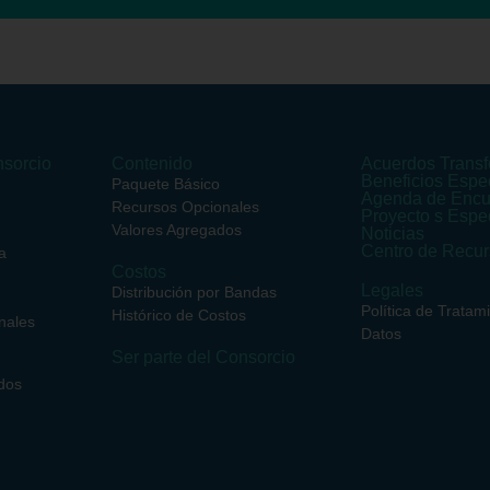
sorcio
Contenido
Acuerdos Transf
Beneficios Espe
Paquete Básico
Agenda de Encu
Recursos Opcionales
Proyecto s Espe
Valores Agregados
Noticias
Centro de Recu
a
Costos
Legales
Distribución por Bandas
Política de Tratam
Histórico de Costos
nales
Datos
Ser parte del Consorcio
dos