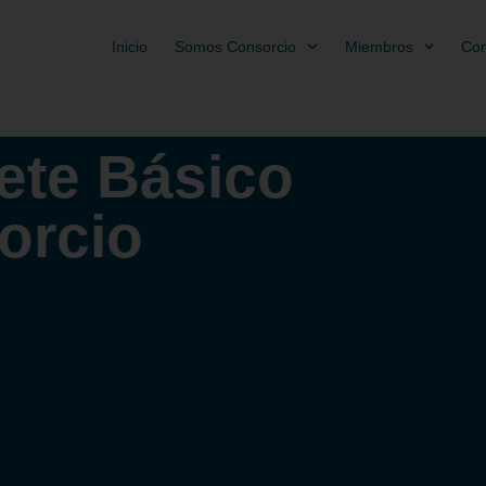
Inicio
Somos Consorcio
Miembros
Con
ete Básico
orcio