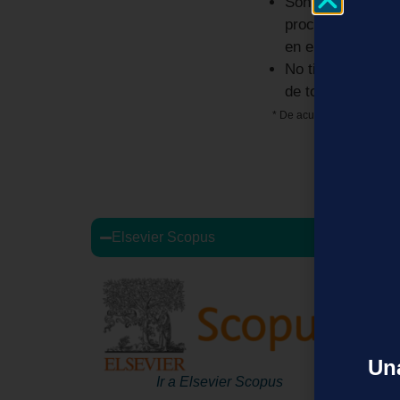
Son recursos de a
procesos educati
en el país
No tienen limitac
de toda la comun
* De acuerdo a las política
Elsevier Scopus
Una
Ir a Elsevier Scopus