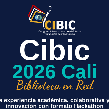
lto impacto, tanto en los
vos como de investigación
iones para su uso por parte
idad académica (*)
s de cada institución
Cibic
2026 Cali
Biblioteca en Red
 experiencia académica, colaborativa 
innovación con formato Hackathon