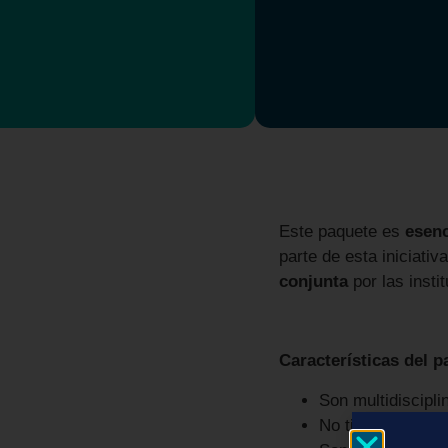
Este paquete es
esenc
parte de esta iniciati
conjunta
por las insti
Características del p
Son multidiscipli
No tienen period