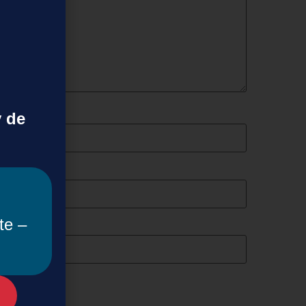
y de
te –