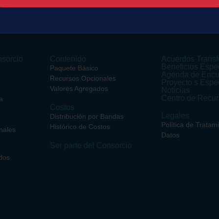
sorcio
Contenido
Acuerdos Transf
Beneficios Espe
Paquete Básico
Agenda de Encu
Recursos Opcionales
Proyecto s Espe
Valores Agregados
Noticias
Centro de Recu
a
Costos
Legales
Distribución por Bandas
Política de Tratam
Histórico de Costos
nales
Datos
Ser parte del Consorcio
dos