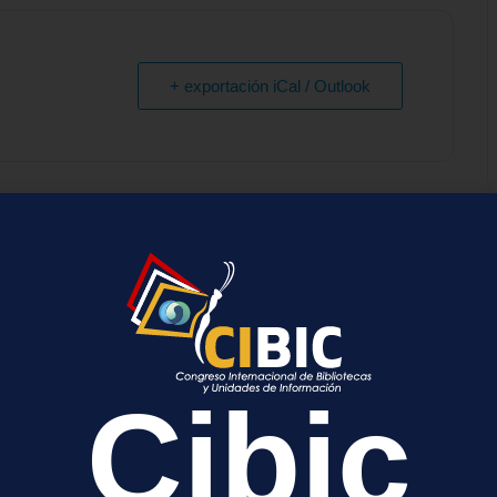
+ exportación iCal / Outlook
a
cada.
Los campos obligatorios están marcados con
*
Cibic