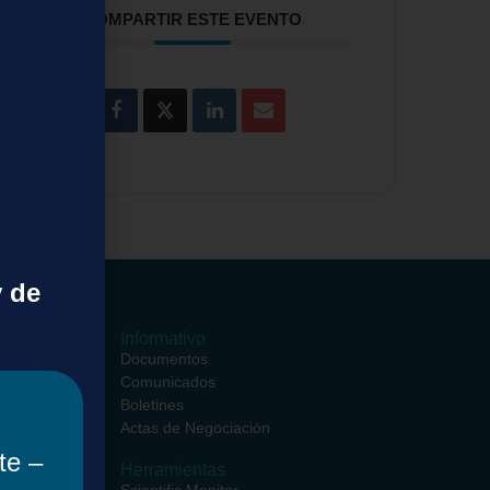
COMPARTIR ESTE EVENTO
y de
ormativos
Informativo
ciales
Documentos
entros
Comunicados
ciales
Boletines
rsos
Actas de Negociación
te –
Herramientas
iento de
Scientific Monitor