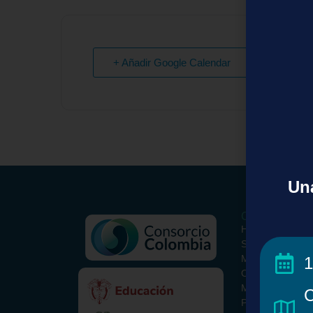
+ Añadir Google Calendar
Una
Conoce el Con
Historia
Somos
Misión y Visión
1
ORCID Colombi
Metodología
C
Paquete Básico