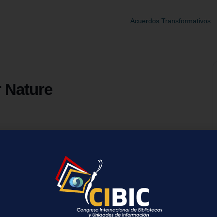
Acuerdos Transformativos
r Nature
r