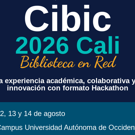
Cibic
+ exportación iCal / Outlook
2026 Cali
Biblioteca en Red
 experiencia académica, colaborativa 
innovación con formato Hackathon
sorcio
Contenido
Acuerdos Transf
Beneficios Espe
Paquete Básico
Agenda de Encu
Recursos Opcionales
Proyecto s Espe
Valores Agregados
2, 13 y 14 de agosto
Noticias
Centro de Recu
a
Costos
ampus Universidad Autónoma de Occiden
Legales
Distribución por Bandas
Política de Tratam
Histórico de Costos