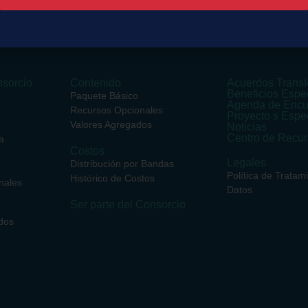
sorcio
Contenido
Acuerdos Transf
Beneficios Espe
Paquete Básico
Agenda de Encu
Recursos Opcionales
Proyecto s Espe
Valores Agregados
Noticias
Centro de Recu
a
Costos
Legales
Distribución por Bandas
Política de Tratam
Histórico de Costos
nales
Datos
Ser parte del Consorcio
dos