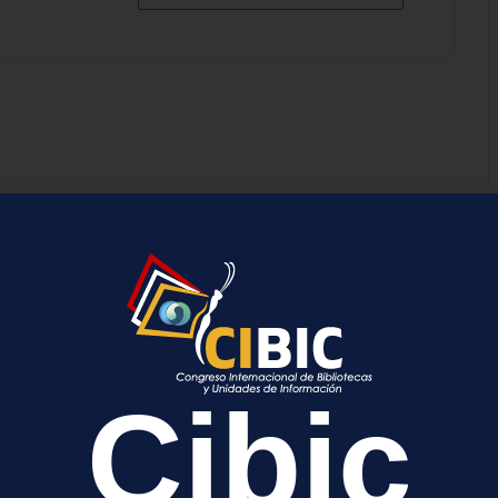
a
cada.
Los campos obligatorios están marcados con
*
Cibic