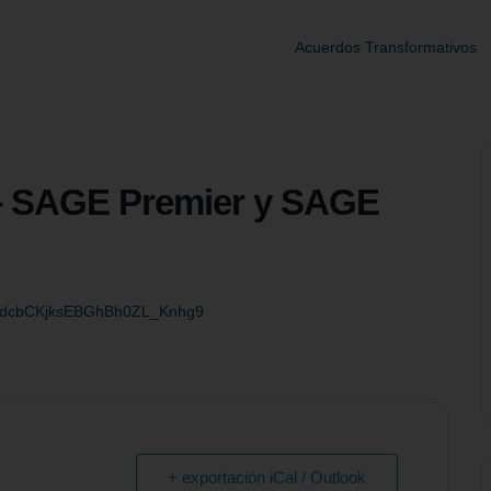
Acuerdos Transformativos
 – SAGE Premier y SAGE
TsrHdcbCKjksEBGhBh0ZL_Knhg9
+ exportación iCal / Outlook