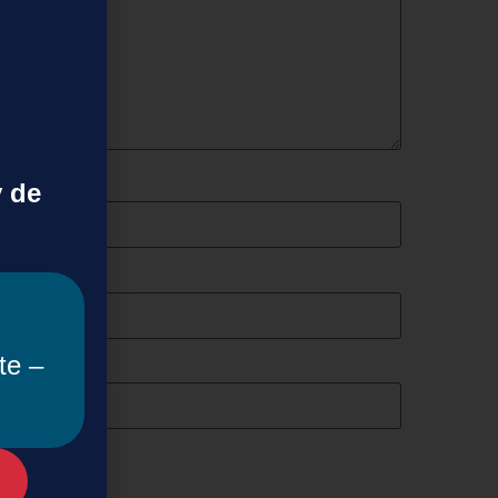
y de
te –