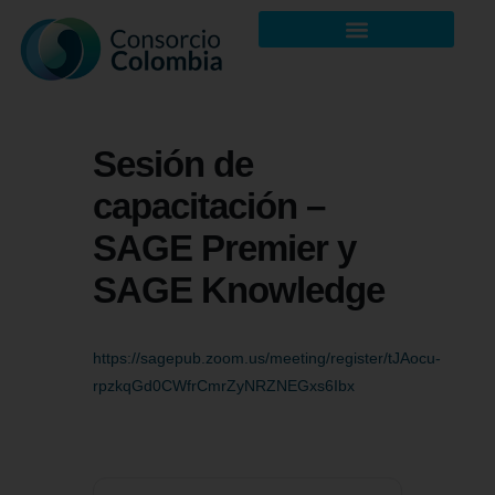
Sesión de
capacitación –
SAGE Premier y
SAGE Knowledge
https://sagepub.zoom.us/meeting/register/tJAocu-
rpzkqGd0CWfrCmrZyNRZNEGxs6Ibx