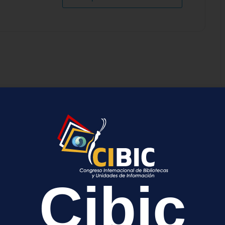
a
cada.
Los campos obligatorios están marcados con
*
Cibic