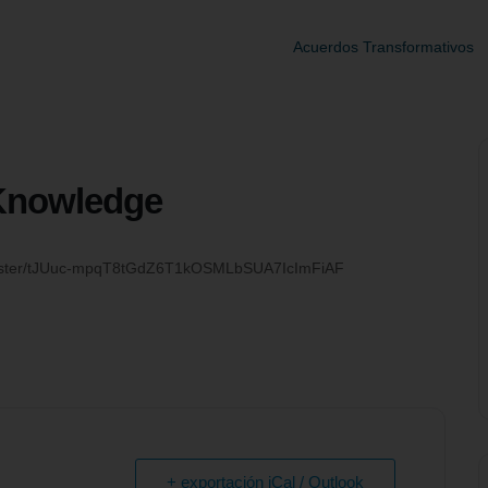
Acuerdos Transformativos
Knowledge
register/tJUuc-mpqT8tGdZ6T1kOSMLbSUA7IcImFiAF
+ exportación iCal / Outlook