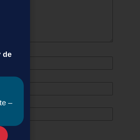
y de
te –