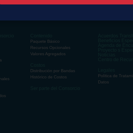
sorcio
Contenido
Acuerdos Transf
Beneficios Espe
Paquete Básico
Agenda de Encu
Recursos Opcionales
Proyecto s Espe
Valores Agregados
Noticias
Centro de Recu
a
Costos
Legales
Distribución por Bandas
Política de Tratam
Histórico de Costos
nales
Datos
Ser parte del Consorcio
dos