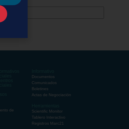
ormativos
Informativo
ciales
Documentos
entros
Comunicados
ciales
Boletines
rsos
Actas de Negociación
Herramientas
iento de
Scientific Monitor
Tablero Interactivo
Registros Marc21