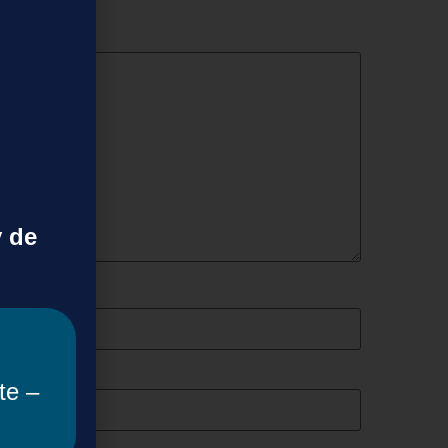
y de
te –