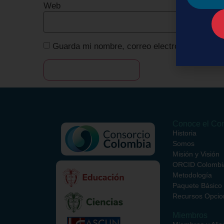
Web
Guarda mi nombre, correo electrónico y web 
Conoce el Con
Historia
Somos
Misión y Visión
ORCID Colombi
Metodología
Paquete Básico
Recursos Opcio
Miembros