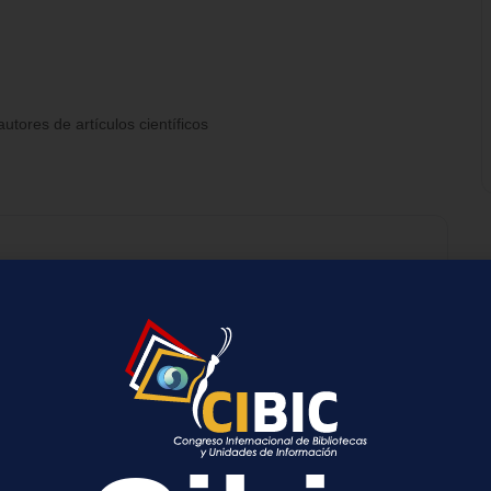
tores de artículos científicos
+ exportación iCal / Outlook
a
cada.
Los campos obligatorios están marcados con
*