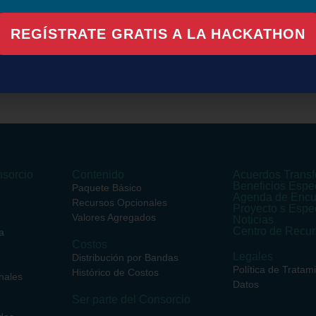
REGÍSTRATE GRATIS A LA HACKATHON
en este navegador para la próxima vez que comente.
sorcio
Contenido
Acuerdos Transf
Beneficios Espe
Paquete Básico
Agenda de Encu
Recursos Opcionales
Proyecto s Espe
Valores Agregados
Noticias
Centro de Recu
a
Costos
Legales
Distribución por Bandas
Política de Tratam
Histórico de Costos
nales
Datos
Ser parte del Consorcio