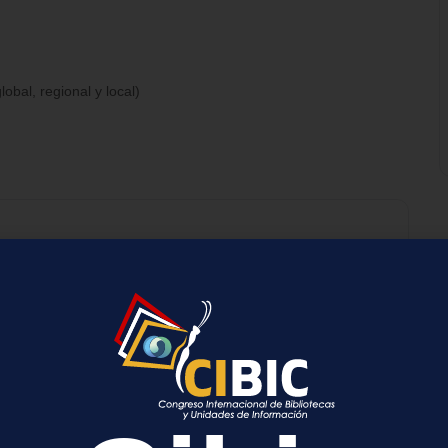
obal, regional y local)
+ exportación iCal / Outlook
a