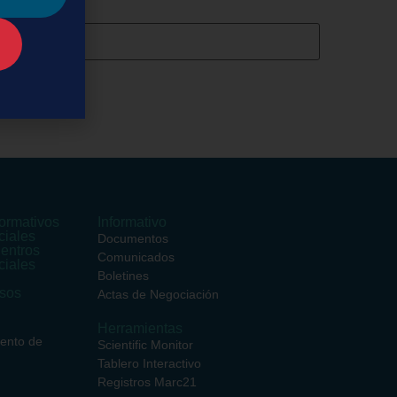
ormativos
Informativo
ciales
Documentos
entros
Comunicados
ciales
Boletines
rsos
Actas de Negociación
Herramientas
iento de
Scientific Monitor
Tablero Interactivo
Registros Marc21