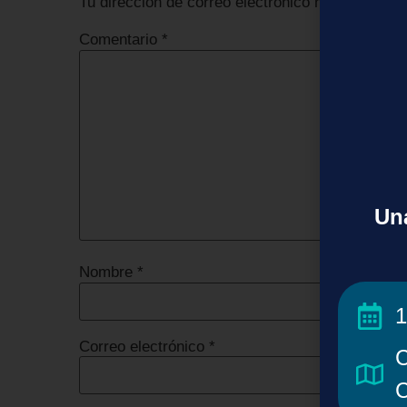
Tu dirección de correo electrónico no será publi
Comentario
*
Una
Nombre
*
1
Correo electrónico
*
C
C