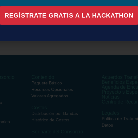
REGÍSTRATE GRATIS A LA HACKATHON
en este navegador para la próxima vez que comente.
sorcio
Contenido
Acuerdos Transf
Beneficios Espe
Paquete Básico
Agenda de Encu
Recursos Opcionales
Proyecto s Espe
Valores Agregados
Noticias
Centro de Recu
a
Costos
Legales
Distribución por Bandas
Política de Tratam
Histórico de Costos
nales
Datos
Ser parte del Consorcio