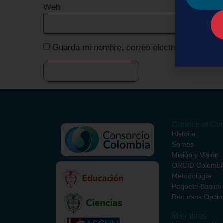
Web
Guarda mi nombre, correo electrónico y web 
Conoce el Con
Historia
Somos
Misión y Visión
ORCID Colombi
Metodología
Paquete Básico
Recursos Opcio
Miembros