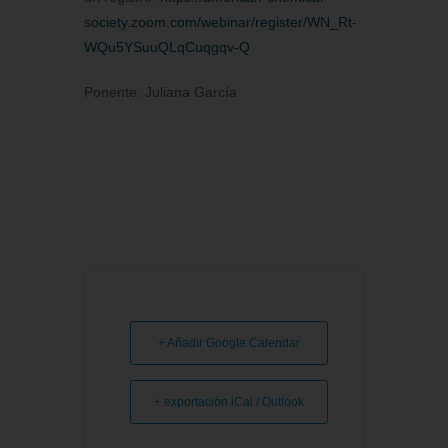
society.zoom.com/webinar/register/WN_Rt-
WQu5YSuuQLqCuqgqv-Q
Ponente: Juliana García
+ Añadir Google Calendar
+ exportación iCal / Outlook