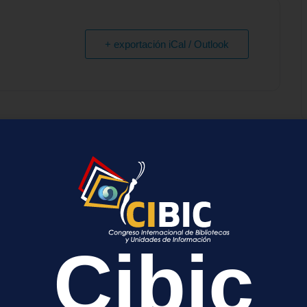
+ exportación iCal / Outlook
a
cada.
Los campos obligatorios están marcados con
*
Cibic