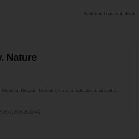
Acuerdos Transformativos
. Nature
ilosofía, Religión, Derecho, Historia, Educación, Literatura,
r/7579896138862002447