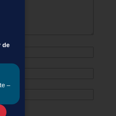
y de
te –