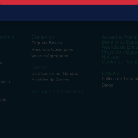
sorcio
Contenido
Acuerdos Transf
Beneficios Espe
Paquete Básico
Agenda de Encu
Recursos Opcionales
Proyecto s Espe
Valores Agregados
Noticias
Centro de Recu
a
Costos
Legales
Distribución por Bandas
Política de Tratam
Histórico de Costos
nales
Datos
Ser parte del Consorcio
dos