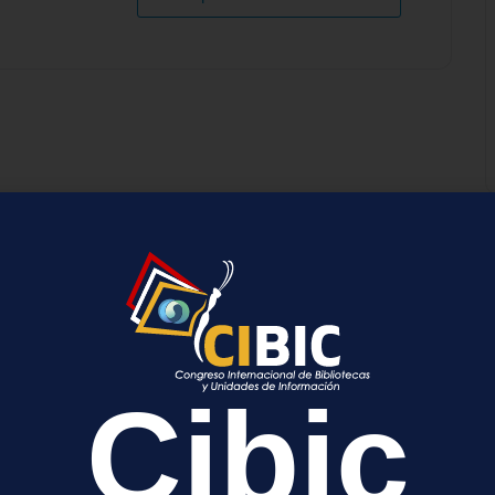
a
cada.
Los campos obligatorios están marcados con
*
Cibic