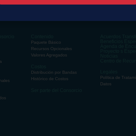
sorcio
Contenido
Acuerdos Transf
Beneficios Espe
Paquete Básico
Agenda de Encu
Recursos Opcionales
Proyecto s Espe
Valores Agregados
Noticias
Centro de Recu
a
Costos
Legales
Distribución por Bandas
Política de Tratam
Histórico de Costos
nales
Datos
Ser parte del Consorcio
dos