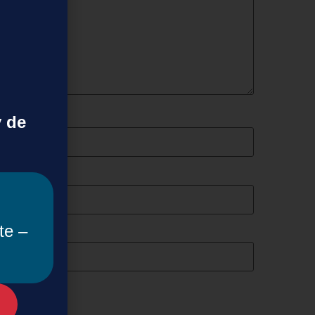
y de
te –