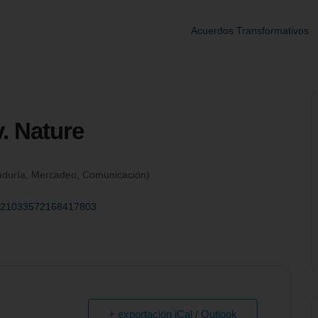
Acuerdos Transformativos
. Nature
aduría, Mercadeo, Comunicación)
r/3521033572168417803
+ exportación iCal / Outlook