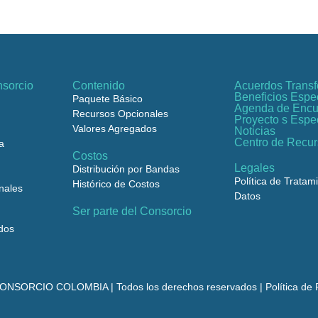
sorcio
Contenido
Acuerdos Transf
Beneficios Espe
Paquete Básico
Agenda de Encu
Recursos Opcionales
Proyecto s Espe
Valores Agregados
Noticias
Centro de Recu
a
Costos
Legales
Distribución por Bandas
Política de Tratam
Histórico de Costos
nales
Datos
Ser parte del Consorcio
dos
NSORCIO COLOMBIA | Todos los derechos reservados | Política de P