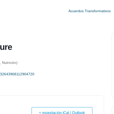
Acuerdos Transformativos
ure
 Nutrición)
/5532643968112904720
+ exportación iCal / Outlook