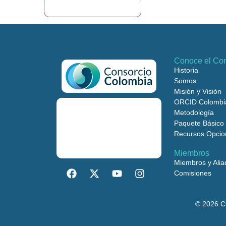
Conoce el Con
Historia
Somos
Misión y Visión
ORCID Colombi
Metodología
Paquete Básico
Recursos Opcio
Miembros
Miembros y Alia
Comisiones
©
2026
CO