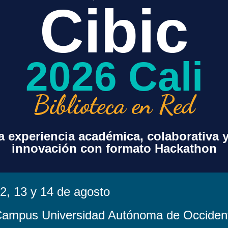
Cibic
+ exportación iCal / Outlook
2026 Cali
Biblioteca en Red
 experiencia académica, colaborativa 
innovación con formato Hackathon
sorcio
Contenido
Acuerdos Transf
Beneficios Espe
Paquete Básico
Agenda de Encu
Recursos Opcionales
Proyecto s Espe
Valores Agregados
2, 13 y 14 de agosto
Noticias
Centro de Recu
a
Costos
ampus Universidad Autónoma de Occiden
Legales
Distribución por Bandas
Política de Tratam
Histórico de Costos