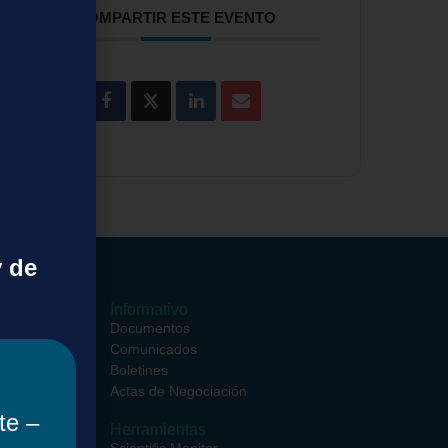
COMPARTIR ESTE EVENTO
y de
ormativos
Informativo
ciales
Documentos
entros
Comunicados
ciales
Boletines
rsos
Actas de Negociación
te –
Herramientas
iento de
Scientific Monitor