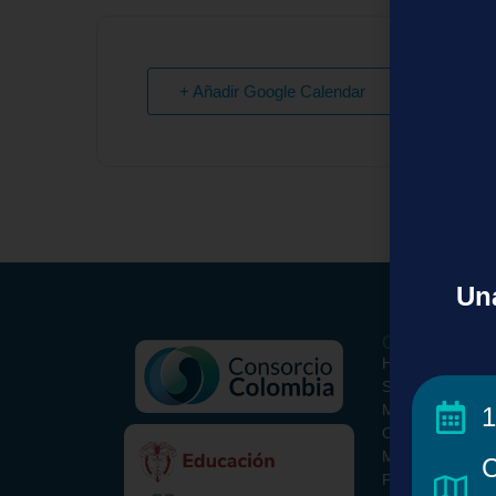
+ Añadir Google Calendar
Una
Conoce el Con
Historia
Somos
Misión y Visión
1
ORCID Colombi
Metodología
C
Paquete Básico