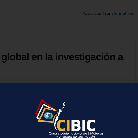
Acuerdos Transformativos
global en la investigación a
 Benchmarking & Analytics para conocer la producción científica
mientos en español:
eos
ink/register/r4a6508aa4ef19134cbbeddef3257ce87