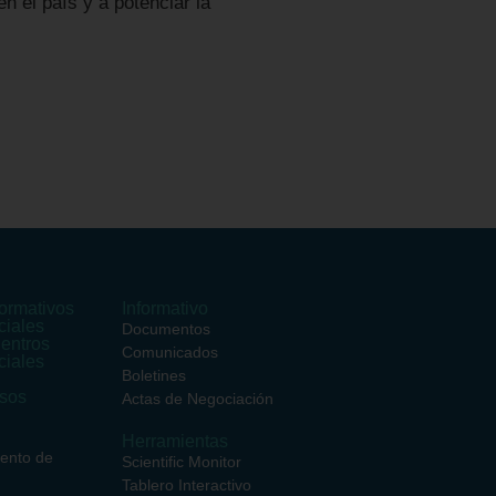
n el país y a potenciar la
ormativos
Informativo
ciales
Documentos
entros
Comunicados
ciales
Boletines
rsos
Actas de Negociación
Herramientas
iento de
Scientific Monitor
Tablero Interactivo