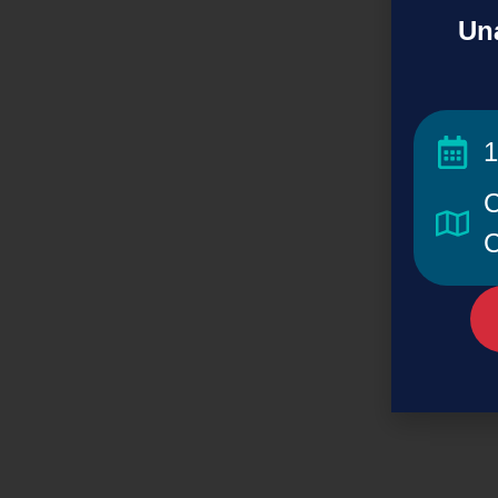
Una
1
C
C