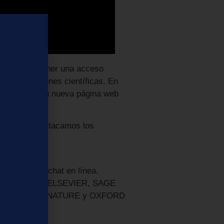
país para tener una acceso
 de publicaciones científicas. En
zamiento de su nueva página web
os cuales destacamos los
 de nuestro chat en línea.
stros editores ELSEVIER, SAGE
, SPRINGER NATURE y OXFORD