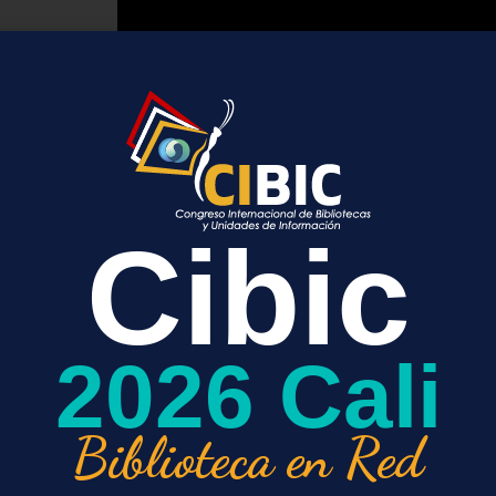
Consorcio Colombia surge como una necesidad de 
equitativo a diferentes plataformas internacionales
esta oportunidad, se complace en anunciar el lan
Cibic
https://consorciocolombia.pixelkup.com/
.
La nueva web contempla grandes avances, entre l
siguientes:
Experiencia de usuario modernizada.
2026 Cali
Herramientas de contacto inmediato por medio
Agenda de sesiones de capacitación de nue
PUBLISHING, TAYLOR & FRANCIS GROUP
Biblioteca en Red
UNIVERSITY PRESS.
Blog de noticias por categorías.