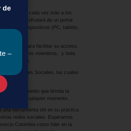
y de
 de acercarse cada vez más a los
 de ahora, disfrutará de un portal
 distintos dispositivos (PC, tablets,
formación para facilitar su acceso,
te –
das de nuestros miembros, y toda
cio Colombia.
a con las Redes Sociales, las cuales
 y dinámico.
de un nuevo medio que brinda la
er lugar y en cualquier momento.
a una herramienta útil en su práctica
estras redes sociales. Esperamos
sorcio Colombia como líder en la