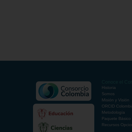
Conoce el Con
Historia
Somos
Misión y Visión
ORCID Colombi
Metodología
Paquete Básico
Recursos Opcio