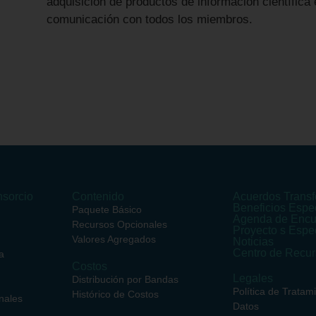
adquisición de productos de información científica e
comunicación con todos los miembros.
sorcio
Contenido
Acuerdos Transf
Beneficios Espe
Paquete Básico
Agenda de Encu
Recursos Opcionales
Proyecto s Espe
Valores Agregados
Noticias
Centro de Recu
a
Costos
Legales
Distribución por Bandas
Política de Tratam
Histórico de Costos
nales
Datos