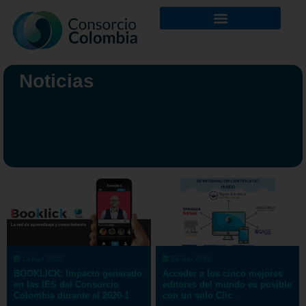
Noticias
13 Ago 2020
25 Jun 2020
BOOKLICK: Impacto generado
Acceder a los cinco mejores
en las IES del Consorcio
editores del mundo es posible
Colombia durante el 2020-1
con un solo Clic