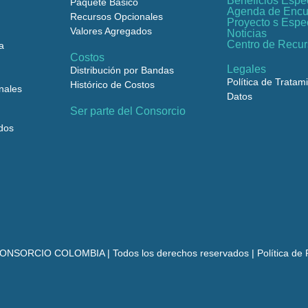
Beneficios Espe
Paquete Básico
Agenda de Encu
Recursos Opcionales
Proyecto s Espe
Valores Agregados
Noticias
Centro de Recu
a
Costos
Legales
Distribución por Bandas
Política de Tratam
Histórico de Costos
nales
Datos
Ser parte del Consorcio
dos
NSORCIO COLOMBIA | Todos los derechos reservados | Política de P