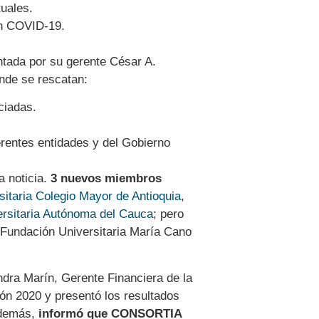
tuales.
on COVID-19.
ntada por su gerente César A.
nde se rescatan:
ciadas.
rentes entidades y del Gobierno
 noticia.
3 nuevos miembros
rsitaria Colegio Mayor de Antioquia
,
ersitaria Autónoma del Cauca
; pero
, Fundación Universitaria María Cano
andra Marín, Gerente Financiera de la
ón 2020 y presentó los resultados
Además,
informó que CONSORTIA