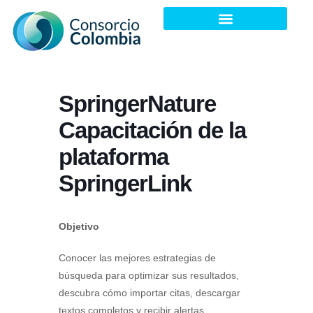
Acuerdos Transformativos
Agenda de Encuentros
SpringerNature
Capacitación de la
plataforma
SpringerLink
Objetivo
Conocer las mejores estrategias de
búsqueda para optimizar sus resultados,
descubra cómo importar citas, descargar
textos completos y recibir alertas