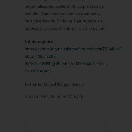
personalizadas, acelerando su proceso de
estudio. Conozca también los recursos y
herramientas de Springer Nature para los
autores que desean publicar su manuscrito.
Url de registro:
https://events.teams.microsoft.com/event/76840de2-
ebc2-4092-9283-
3a3c7fd18080@d9aabe7c-608b-4fe1-957c-
0739cb0dfe22
Ponente:
Daniel Rangel Garcia
Account Development Manager