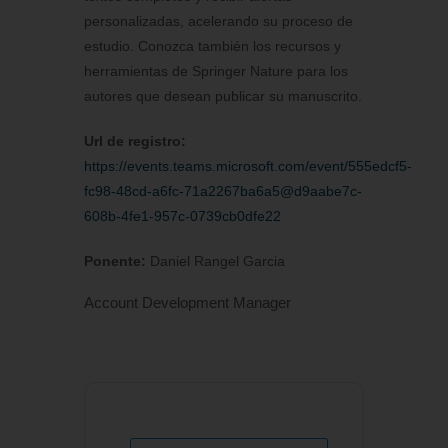
personalizadas, acelerando su proceso de
estudio. Conozca también los recursos y
herramientas de Springer Nature para los
autores que desean publicar su manuscrito.
Url de registro:
https://events.teams.microsoft.com/event/555edcf5-
fc98-48cd-a6fc-71a2267ba6a5@d9aabe7c-
608b-4fe1-957c-0739cb0dfe22
Ponente:
Daniel Rangel Garcia
Account Development Manager