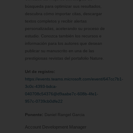
búsqueda para optimizar sus resultados,
descubra cómo importar citas, descargar
textos completos y recibir alertas
personalizadas, acelerando su proceso de
estudio. Conozca también los recursos e
información para los autores que desean
publicar su manuscrito en una de las
prestigiosas revistas del portafolio Nature.
Url de registro:
https://events.teams.microsoft.com/event/647cc7b1-
3c0c-4393-bdca-
040708c54376@d9aabe7c-608b-4fe1-
957c-0739cb0dfe22
Ponente:
Daniel Rangel Garcia
Account Development Manager