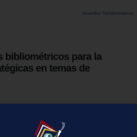
Acuerdos Transformativos
s bibliométricos para la
atégicas en temas de
/r1de706886b0cd42614d41615413f373a