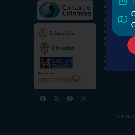
Conoce el Con
Historia
C
Somos
Misión y Visión
C
ORCID Colombi
Metodología
Paquete Básico
Recursos Opcio
Miembros
Miembros y Alia
Comisiones
©
2026
CO