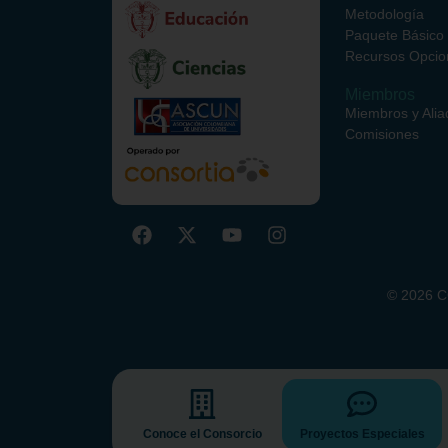
Metodología
Paquete Básico
Recursos Opcio
Miembros
Miembros y Alia
Comisiones
©
2026
CO
Conoce el Consorcio
Proyectos Especiales