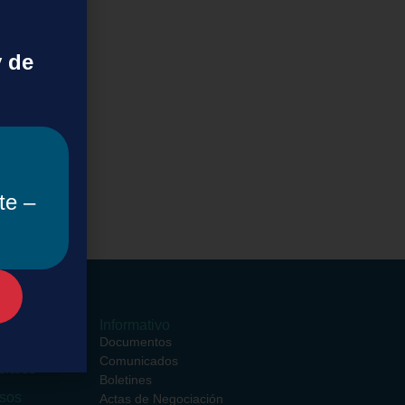
y de
te –
ormativos
Informativo
ciales
Documentos
entros
Comunicados
ciales
Boletines
rsos
Actas de Negociación