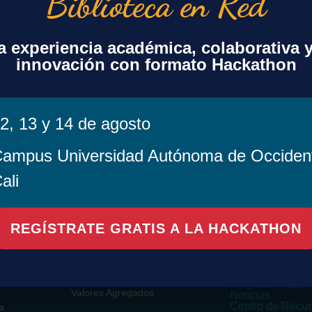
Biblioteca en Red
 experiencia académica, colaborativa 
innovación con formato Hackathon
2, 13 y 14 de agosto
+ exportación iCal / Outlook
ampus Universidad Autónoma de Occiden
ali
REGÍSTRATE GRATIS A LA HACKATHON
sorcio
Contenido
Acuerdos Transf
Beneficios Espe
Paquete Básico
Agenda de Encu
Recursos Opcionales
Proyecto s Espe
Valores Agregados
Noticias
Centro de Recu
a