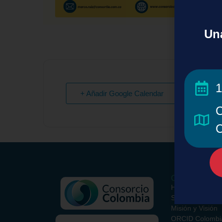
Una
1
+ Añadir Google Calendar
C
C
Conoce el Con
Historia
Somos
Misión y Visión
ORCID Colombi