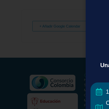
+ Añadir Google Calendar
Una
Conoce el Con
Historia
Somos
Misión y Visión
1
ORCID Colombi
Metodología
C
Paquete Básico