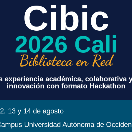
Cibic
+ exportación iCal / Outlook
2026 Cali
Biblioteca en Red
 experiencia académica, colaborativa 
innovación con formato Hackathon
sorcio
Contenido
Acuerdos Transf
Beneficios Espe
Paquete Básico
Agenda de Encu
Recursos Opcionales
Proyecto s Espe
Valores Agregados
2, 13 y 14 de agosto
Noticias
Centro de Recu
a
Costos
ampus Universidad Autónoma de Occiden
Legales
Distribución por Bandas
Política de Tratam
Histórico de Costos