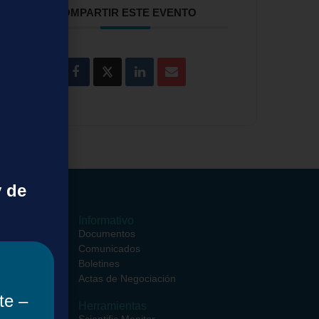
COMPARTIR ESTE EVENTO
y de
ormativos
Informativo
ciales
Documentos
entros
Comunicados
ciales
Boletines
rsos
Actas de Negociación
te –
Herramientas
iento de
Scientific Monitor