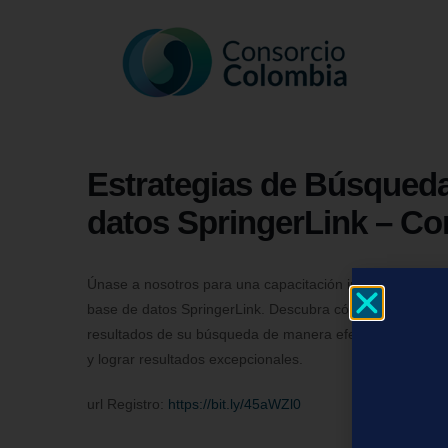
Estrategias de Búsqueda
datos SpringerLink – C
Únase a nosotros para una capacitación imperdible que 
base de datos SpringerLink. Descubra cómo profundizar su
resultados de su búsqueda de manera efectiva. No pierda
y lograr resultados excepcionales.
url Registro:
https://bit.ly/45aWZl0