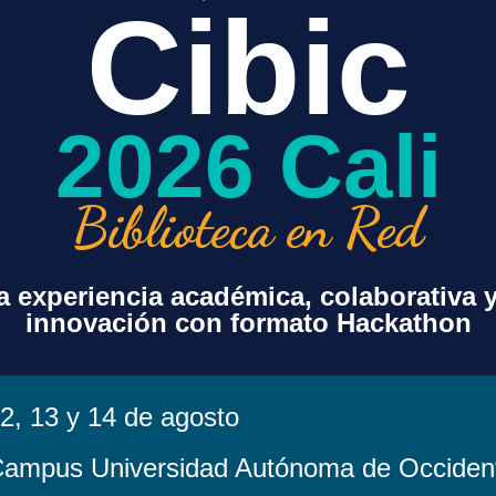
Cibic
2026 Cali
Biblioteca en Red
 experiencia académica, colaborativa 
innovación con formato Hackathon
sorcio
Contenido
Acuerdos Transf
Beneficios Espe
Paquete Básico
Agenda de Encu
Recursos Opcionales
Proyecto s Espe
Valores Agregados
2, 13 y 14 de agosto
Noticias
Centro de Recu
a
Costos
ampus Universidad Autónoma de Occiden
Legales
Distribución por Bandas
Política de Tratam
Histórico de Costos