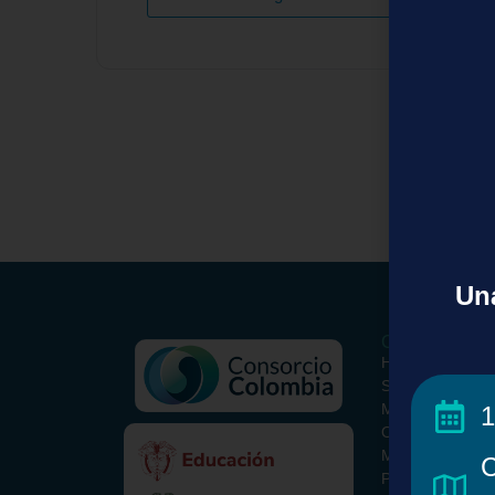
Una
Conoce el Con
Historia
Somos
Misión y Visión
1
ORCID Colombi
Metodología
C
Paquete Básico