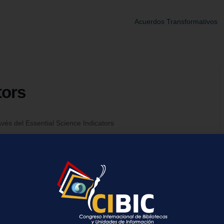
Acuerdos Transformativos
tors
avés del Essential Science Indicators
k/register/rd9f894cd657de334f57cf244fe2e65a5
+ exportación iCal / Outlook