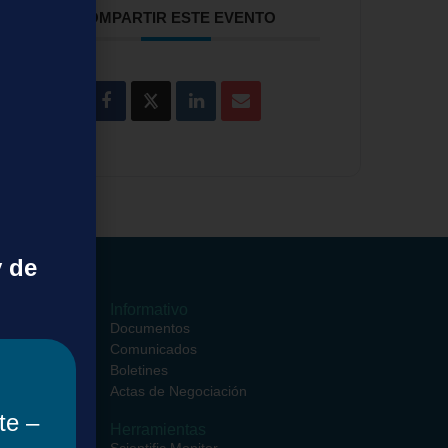
COMPARTIR ESTE EVENTO
y de
ormativos
Informativo
ciales
Documentos
entros
Comunicados
ciales
Boletines
rsos
Actas de Negociación
te –
Herramientas
iento de
Scientific Monitor