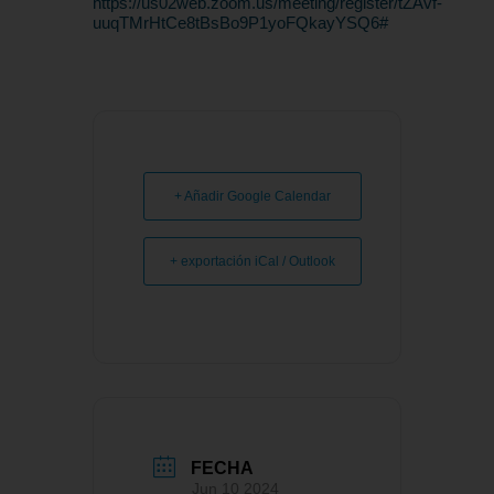
https://us02web.zoom.us/meeting/register/tZAvf-
uuqTMrHtCe8tBsBo9P1yoFQkayYSQ6#
+ Añadir Google Calendar
+ exportación iCal / Outlook
FECHA
Jun 10 2024