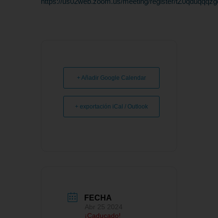
https://us02web.zoom.us/meeting/register/tZ0qdu
+ Añadir Google Calendar
+ exportación iCal / Outlook
FECHA
Abr 25 2024
¡Caducado!