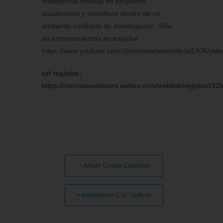
Inteligencia Artificial en proyectos
académicos y científicos dentro de un
ambiente confiable de investigación. Sitio
de entrenamientos en español:
https://www.youtube.com/@clarivatelatamoficial1706/vide
url registro:
https://clarivatewebinars.webex.com/weblink/register/
+ Añadir Google Calendar
+ exportación iCal / Outlook