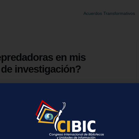
Acuerdos Transformativos
epredadoras en mis
de investigación?
al Citation Reports para identificar a las revistas más leídas y
n español:
eos
nk/register/rcd3af6771b29c8dc553f5f2fb45fc394