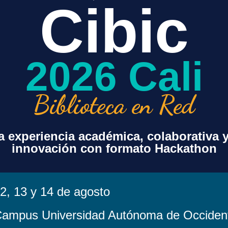
Cibic
+ exportación iCal / Outlook
2026 Cali
Biblioteca en Red
 experiencia académica, colaborativa 
innovación con formato Hackathon
sorcio
Contenido
Acuerdos Transf
Beneficios Espe
Paquete Básico
Agenda de Encu
Recursos Opcionales
Proyecto s Espe
Valores Agregados
2, 13 y 14 de agosto
Noticias
Centro de Recu
a
Costos
ampus Universidad Autónoma de Occiden
Legales
Distribución por Bandas
Política de Tratam
Histórico de Costos