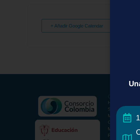
+ Añadir Google Calendar
Una
Conoce el Con
Historia
Somos
Misión y Visión
1
ORCID Colombi
Metodología
C
Paquete Básico