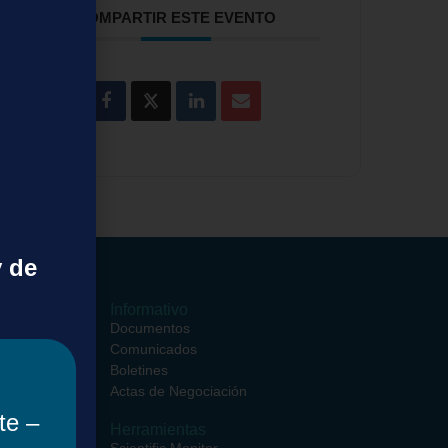
COMPARTIR ESTE EVENTO
y de
ormativos
Informativo
ciales
Documentos
entros
Comunicados
ciales
Boletines
rsos
Actas de Negociación
te –
Herramientas
iento de
Scientific Monitor