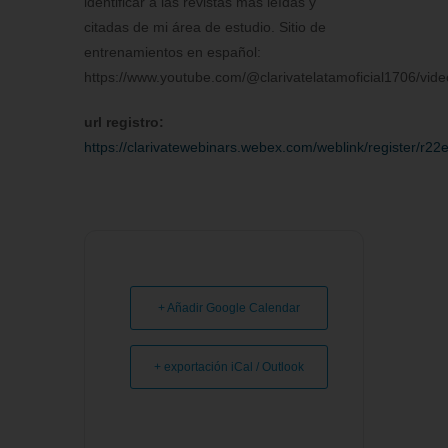
identificar a las revistas más leídas y
citadas de mi área de estudio. Sitio de
entrenamientos en español:
https://www.youtube.com/@clarivatelatamoficial1706/vide
url registro:
https://clarivatewebinars.webex.com/weblink/register
+ Añadir Google Calendar
+ exportación iCal / Outlook