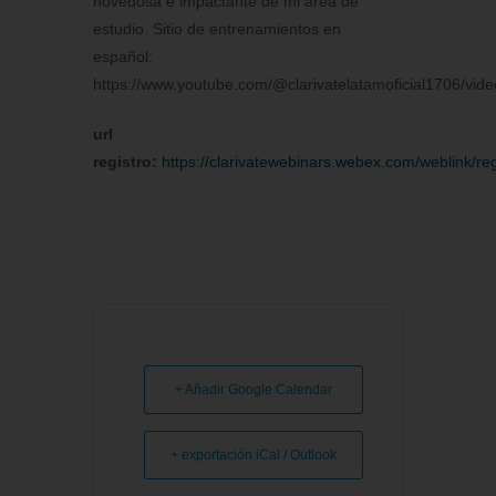
novedosa e impactante de mi área de
estudio. Sitio de entrenamientos en
español:
https://www.youtube.com/@clarivatelatamoficial1706/vide
url
registro:
https://clarivatewebinars.webex.com/weblink
+ Añadir Google Calendar
+ exportación iCal / Outlook