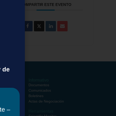
COMPARTIR ESTE EVENTO
y de
ormativos
Informativo
ciales
Documentos
entros
Comunicados
ciales
Boletines
rsos
Actas de Negociación
te –
Herramientas
iento de
Scientific Monitor