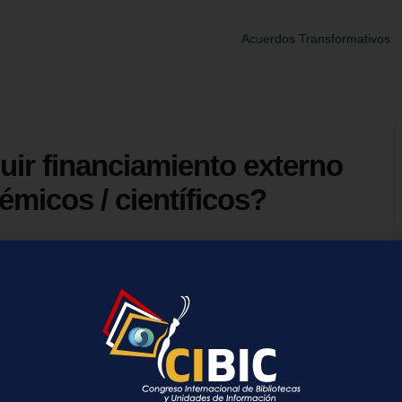
Acuerdos Transformativos
ir financiamiento externo
micos / científicos?
nk/register/rc9bcceb62503655deefeb478b1412256
ienta de financiamiento confiable para la detección y rastreo de