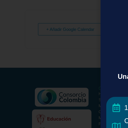
+ Añadir Google Calendar
Una
Conoce el Con
Historia
Somos
Misión y Visión
1
ORCID Colombi
Metodología
C
Paquete Básico