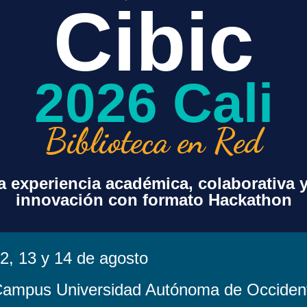
Cibic
+ exportación iCal / Outlook
2026 Cali
Biblioteca en Red
 experiencia académica, colaborativa 
innovación con formato Hackathon
sorcio
Contenido
Acuerdos Transf
Beneficios Espe
Paquete Básico
Agenda de Encu
Recursos Opcionales
Proyecto s Espe
Valores Agregados
2, 13 y 14 de agosto
Noticias
Centro de Recu
a
Costos
ampus Universidad Autónoma de Occiden
Legales
Distribución por Bandas
Política de Tratam
Histórico de Costos