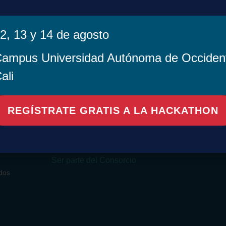
2, 13 y 14 de agosto
ampus Universidad Autónoma de Occiden
sorcio
Contenido
Acuerdos Transf
ali
Beneficios Espe
Paquete Básico
Agenda de Encu
Recursos Opcionales
Proyecto s Espe
Valores Agregados
Noticias
REGÍSTRATE GRATIS A LA HACKATHON
Centro de Recu
a
Costos
Legales
Distribución por Bandas
Política de Tratam
Histórico de Costos
nales
Datos
Ser parte del Consorcio
dos