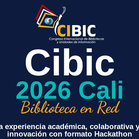
Cibic
2026 Cali
Biblioteca en Red
 experiencia académica, colaborativa 
+ exportación iCal / Outlook
innovación con formato Hackathon