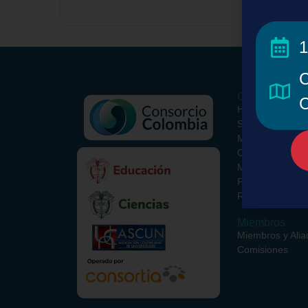
1
C
Conoce el Con
C
Historia
Somos
Misión y Visión
ORCID Colombi
Metodología
Paquete Básico
Recursos Opcio
Miembros
Miembros y Alia
Comisiones