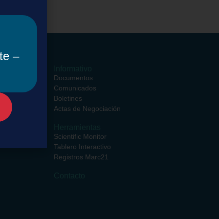
te –
ormativos
Informativo
ciales
Documentos
entros
Comunicados
ciales
Boletines
rsos
Actas de Negociación
Herramientas
iento de
Scientific Monitor
Tablero Interactivo
Registros Marc21
Contacto