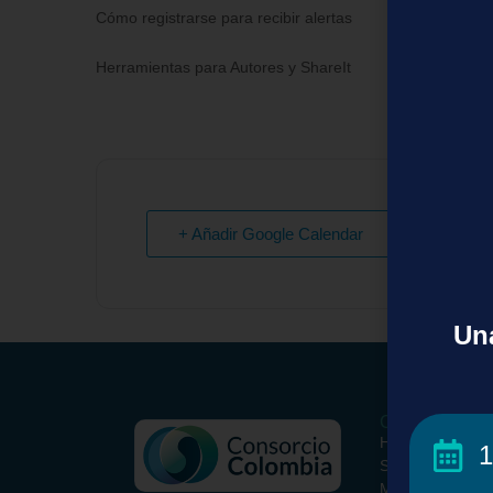
Cómo registrarse para recibir alertas
Herramientas para Autores y ShareIt
+ Añadir Google Calendar
Una
Conoce el Con
Historia
1
Somos
Misión y Visión