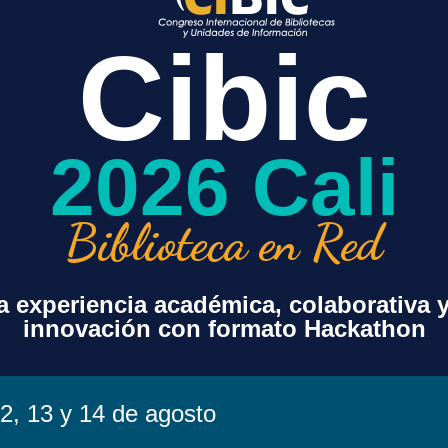
Cibic
2026 Cali
+ exportación iCal / Outlook
Biblioteca en Red
 experiencia académica, colaborativa 
innovación con formato Hackathon
sorcio
Contenido
Acuerdos Transf
Beneficios Espe
Paquete Básico
2, 13 y 14 de agosto
Agenda de Encu
Recursos Opcionales
Proyecto s Espe
Valores Agregados
Noticias