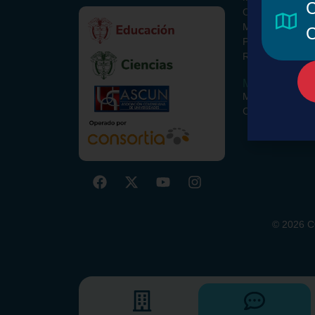
C
ORCID Colombi
Metodología
C
Paquete Básico
Recursos Opcio
Miembros
Miembros y Alia
Comisiones
©
2026
CO