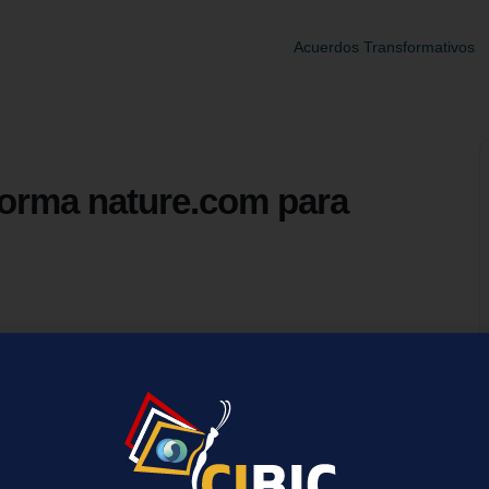
Acuerdos Transformativos
aforma nature.com para
re.com