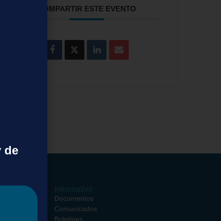
COMPARTIR ESTE EVENTO
y de
ormativos
Informativo
ciales
Documentos
entros
Comunicados
ciales
Boletines