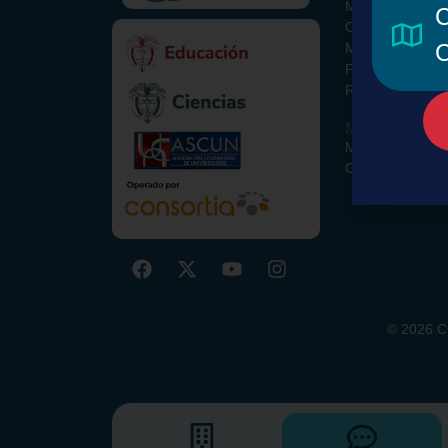
Misión y Visión
C
ORCID Colombi
C
Metodología
Paquete Básico
Recursos Opcio
Miembros
Miembros y Alia
Comisiones
©
2026
CO