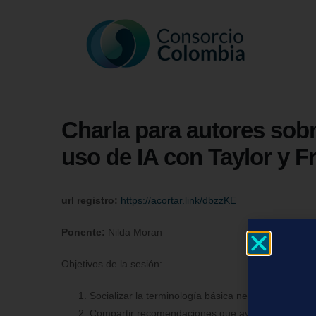
Charla para autores sobr
uso de IA con Taylor y F
url registro:
https://acortar.link/dbzzKE
Ponente:
Nilda Moran
Objetivos de la sesión:
Socializar la terminología básica necesaria conoce
Compartir recomendaciones que ayuden a evitar los