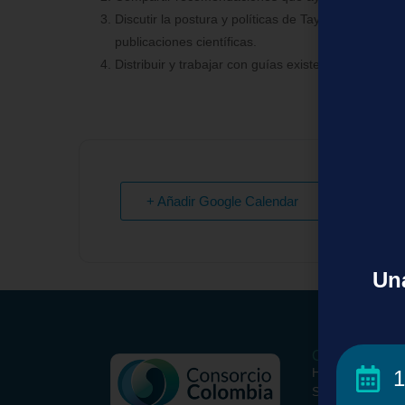
Discutir la postura y políticas de Taylor & Francis c
publicaciones científicas.
Distribuir y trabajar con guías existentes que puede
+ Añadir Google Calendar
Una
Conoce el Con
Historia
1
Somos