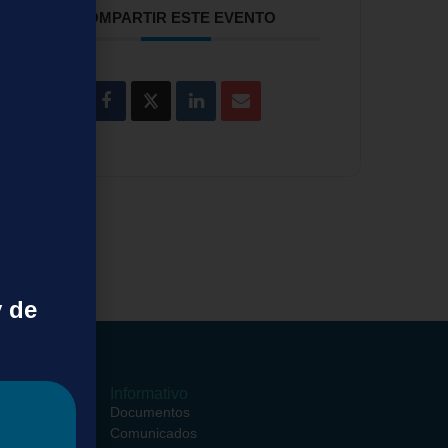
COMPARTIR ESTE EVENTO
y de
ormativos
Informativo
ciales
Documentos
entros
Comunicados
ciales