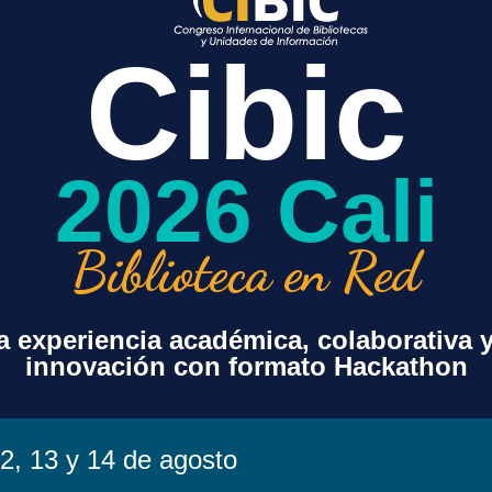
on respecto al uso de inteligencia artificial generativa en
Cibic
n ser útiles para la publicación de artículos científicos.
2026 Cali
+ exportación iCal / Outlook
Biblioteca en Red
 experiencia académica, colaborativa 
innovación con formato Hackathon
sorcio
Contenido
Acuerdos Transf
Beneficios Espe
Paquete Básico
2, 13 y 14 de agosto
Agenda de Encu
Recursos Opcionales
Proyecto s Espe